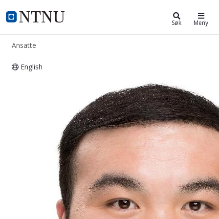
ntnu.no
NTNU Hjemmeside
Søk
Meny
Ansatte
English
Peng Liu