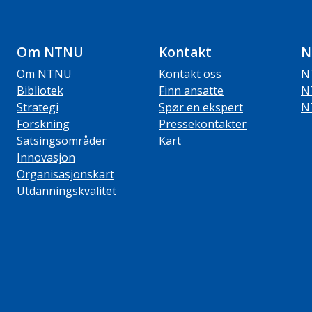
Om NTNU
Kontakt
N
Om NTNU
Kontakt oss
N
Bibliotek
Finn ansatte
N
Strategi
Spør en ekspert
N
Forskning
Pressekontakter
Satsingsområder
Kart
Innovasjon
Organisasjonskart
Utdanningskvalitet
ube