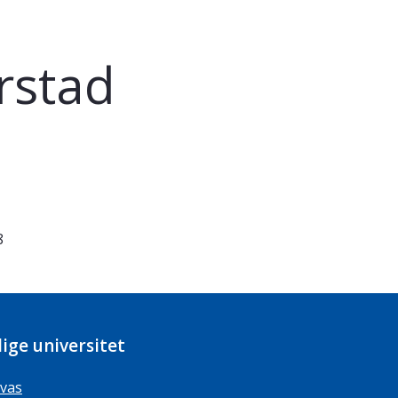
rstad
8
ige universitet
vas