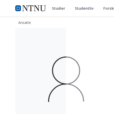
Studier
Studentliv
Forsk
ntnu.no
NTNU Hjemmeside
Ansatte
Ove Robert Borstad