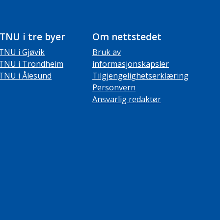
TNU i tre byer
Om nettstedet
TNU i Gjøvik
Bruk av
TNU i Trondheim
informasjonskapsler
TNU i Ålesund
Tilgjengelighetserklæring
Personvern
Ansvarlig redaktør