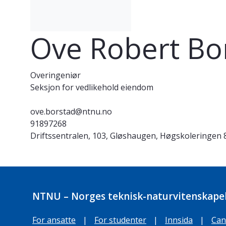
Ove Robert Bo
Overingeniør
Seksjon for vedlikehold eiendom
ove.borstad@ntnu.no
91897268
Driftssentralen, 103, Gløshaugen, Høgskoleringen 
NTNU – Norges teknisk-naturvitenskapel
For ansatte
|
For studenter
|
Innsida
|
Can