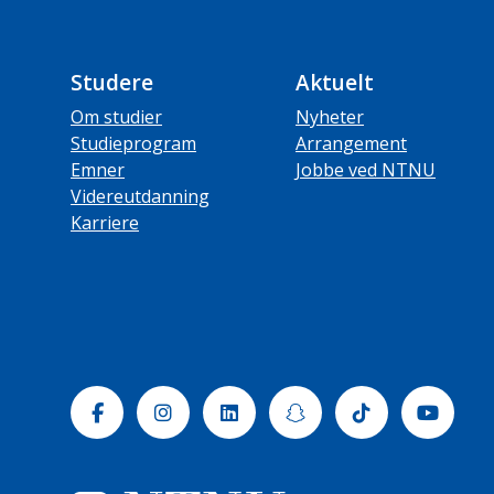
Studere
Aktuelt
Om studier
Nyheter
Studieprogram
Arrangement
Emner
Jobbe ved NTNU
Videreutdanning
Karriere
Facebook
Instagram
Linkedin
Snapchat
Tiktok
Yout