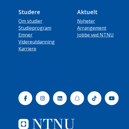
Studere
Aktuelt
Om studier
Nyheter
Studieprogram
Arrangement
Emner
Jobbe ved NTNU
Videreutdanning
Karriere
Facebook
Instagram
Linkedin
Snapchat
Tiktok
Yout