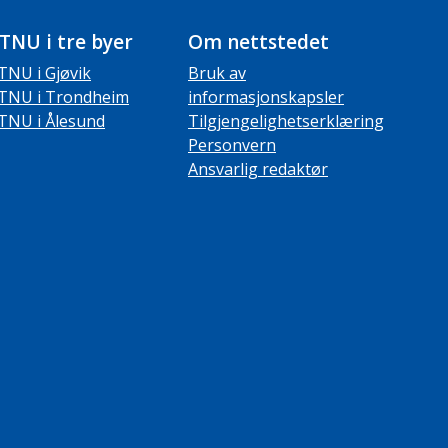
TNU i tre byer
Om nettstedet
TNU i Gjøvik
Bruk av
TNU i Trondheim
informasjonskapsler
TNU i Ålesund
Tilgjengelighetserklæring
Personvern
Ansvarlig redaktør