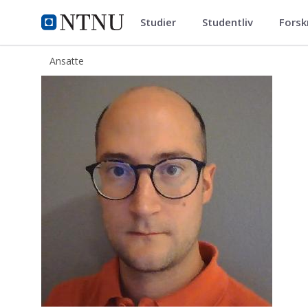
Studier
Studentliv
Forsk
ntnu.no
NTNU Hjemmeside
Ansatte
Oliver Kevin Hasler