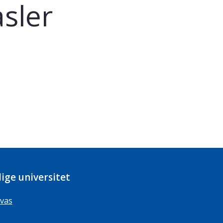
asler
ige universitet
vas