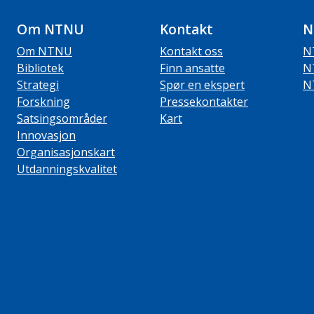
Om NTNU
Kontakt
N
Om NTNU
Kontakt oss
N
Bibliotek
Finn ansatte
N
Strategi
Spør en ekspert
N
Forskning
Pressekontakter
Satsingsområder
Kart
Innovasjon
Organisasjonskart
Utdanningskvalitet
ube