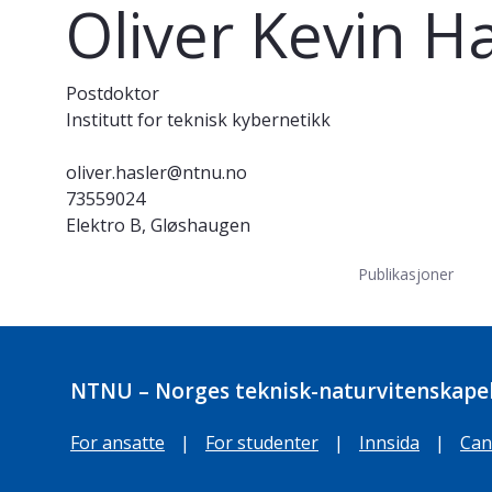
Oliver Kevin H
Postdoktor
Institutt for teknisk kybernetikk
oliver.hasler@ntnu.no
73559024
Elektro B, Gløshaugen
Publikasjoner
NTNU – Norges teknisk-naturvitenskapel
For ansatte
|
For studenter
|
Innsida
|
Can