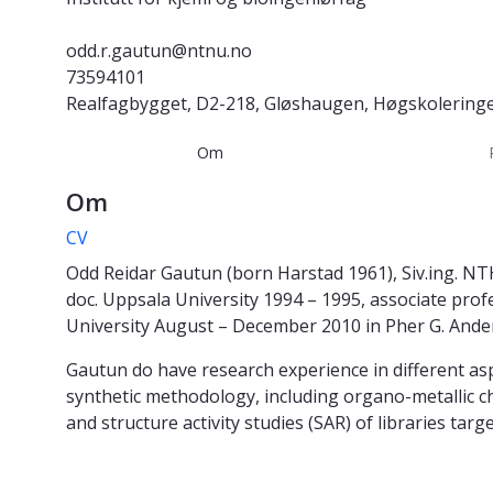
odd.r.gautun@ntnu.no
73594101
Realfagbygget, D2-218, Gløshaugen, Høgskolering
Om
Om
CV
Odd Reidar Gautun (born Harstad 1961), Siv.ing. NT
doc. Uppsala University 1994 – 1995, associate pro
University August – December 2010 in Pher G. Ander
Gautun do have research experience in different asp
synthetic methodology, including organo-metallic che
and structure activity studies (SAR) of libraries tar