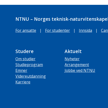
NTNU – Norges teknisk-naturvitenskapel
For ansatte
|
For studenter
|
Innsida
|
Can
Studere
Aktuelt
Om studier
Nyheter
Studieprogram
Arrangement
Emner
Jobbe ved NTNU
Videreutdanning
Karriere