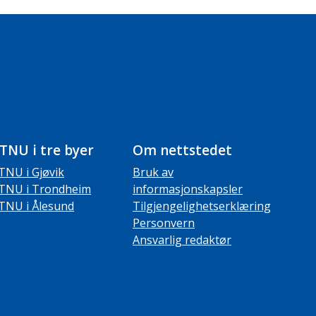
TNU i tre byer
Om nettstedet
TNU i Gjøvik
Bruk av
TNU i Trondheim
informasjonskapsler
TNU i Ålesund
Tilgjengelighetserklæring
Personvern
Ansvarlig redaktør