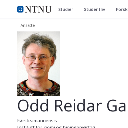
Studier
Studentliv
Forsk
ntnu.no
NTNU Hjemmeside
Ansatte
Odd Reidar Gautun
Odd Reidar Ga
Førsteamanuensis
Institutt for kjemi og bioingeniørfag