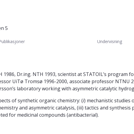
en 5
Publikasjoner
Undervisning
H 1986, Dr.ing. NTH 1993, scientist at STATOIL’s program fo
fessor UiTø Tromsø 1996-2000, associate professor NTNU 20
sson’s laboratory working with asymmetric catalytic hydro
ects of synthetic organic chemistry: (
i
) mechanistic studies o
mistry and asymmetric catalysis, (iii) tactics and synthesis 
geted for medicinal compounds (antibacterial).