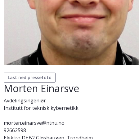
Last ned pressefoto
Morten Einarsve
Avdelingsingeniør
Institutt for teknisk kybernetikk
morten.einarsve@ntnu.no
92662598
Elektro D+B2 Gløshaugen, Trondheim