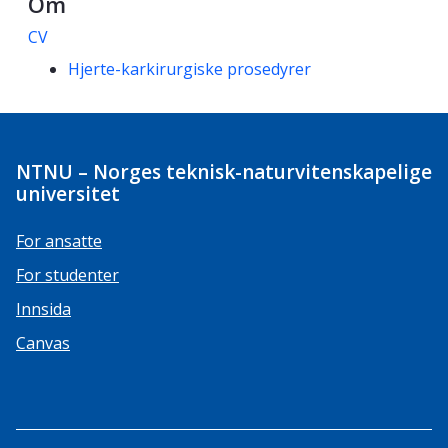
Om
CV
Kompetanseord
Hjerte-karkirurgiske prosedyrer
NTNU – Norges teknisk-naturvitenskapelige
universitet
For ansatte
For studenter
Innsida
Canvas