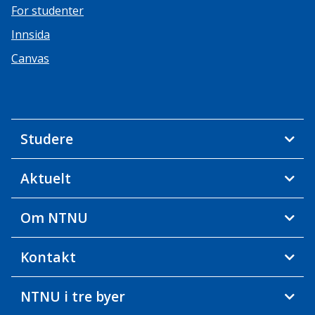
For studenter
Innsida
Canvas
Studere
Aktuelt
Om NTNU
Kontakt
NTNU i tre byer