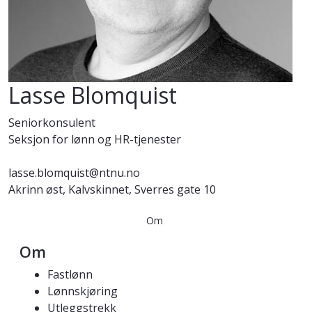
Lasse Blomquist
Seniorkonsulent
Seksjon for lønn og HR-tjenester
lasse.blomquist@ntnu.no
Akrinn øst, Kalvskinnet, Sverres gate 10
Om
Om
Fastlønn
Lønnskjøring
Utleggstrekk