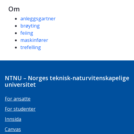
Om
Kompetanseord
anleggsgartner
brøyting
feiing
maskinfører
trefelling
NTNU – Norges teknisk-naturvitenskapelige
universitet
For ansatte
For studenter
Innsida
Canvas