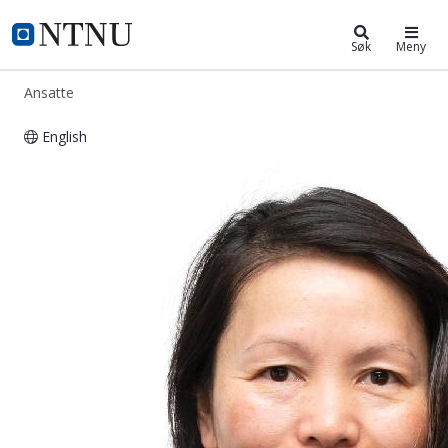
ntnu.no
NTNU Hjemmeside
Søk
Meny
Ansatte
English
Kim Oanh Strandeng