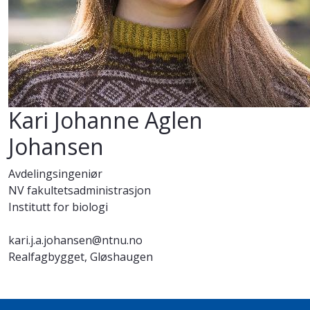
Kari Johanne Aglen
Johansen
Avdelingsingeniør
NV fakultetsadministrasjon
Institutt for biologi
kari.j.a.johansen@ntnu.no
Realfagbygget, Gløshaugen