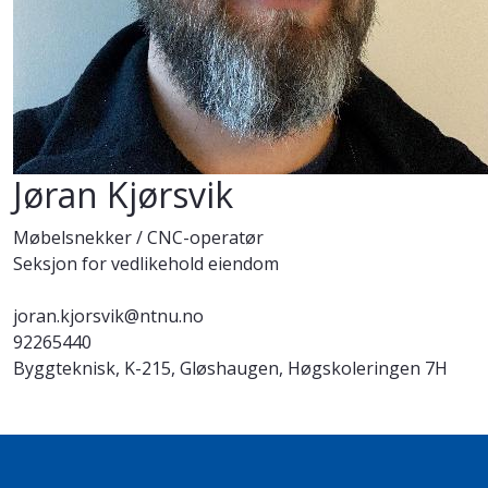
Jøran Kjørsvik
Møbelsnekker / CNC-operatør
Seksjon for vedlikehold eiendom
joran.kjorsvik@ntnu.no
92265440
Byggteknisk, K-215, Gløshaugen, Høgskoleringen 7H