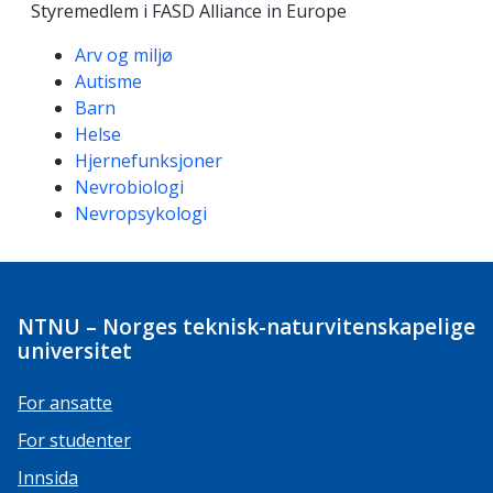
Styremedlem i FASD Alliance in Europe
Kompetanseord
Arv og miljø
Autisme
Barn
Helse
Hjernefunksjoner
Nevrobiologi
Nevropsykologi
NTNU – Norges teknisk-naturvitenskapelige
universitet
For ansatte
For studenter
Innsida