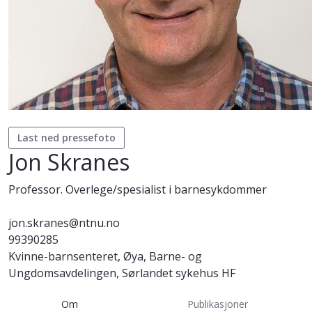
Last ned pressefoto
Jon Skranes
Professor. Overlege/spesialist i barnesykdommer
jon.skranes@ntnu.no
99390285
Kvinne-barnsenteret, Øya, Barne- og
Ungdomsavdelingen, Sørlandet sykehus HF
Om
Publikasjoner