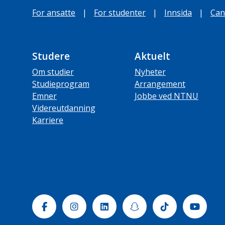
For ansatte
|
For studenter
|
Innsida
|
Can
Studere
Aktuelt
Om studier
Nyheter
Studieprogram
Arrangement
Emner
Jobbe ved NTNU
Videreutdanning
Karriere
Facebook
Instagram
Linkedin
Snapchat
Tiktok
Yout