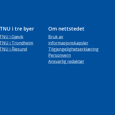
TNU i tre byer
Om nettstedet
TNU i Gjøvik
Bruk av
TNU i Trondheim
informasjonskapsler
TNU i Ålesund
Tilgjengelighetserklæring
Personvern
Ansvarlig redaktør