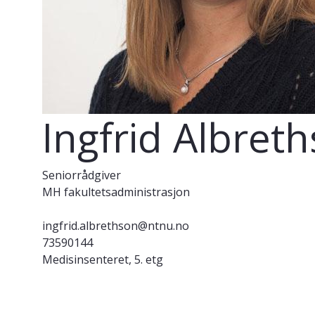
Ingfrid Albret
Seniorrådgiver
MH fakultetsadministrasjon
ingfrid.albrethson@ntnu.no
73590144
Medisinsenteret, 5. etg