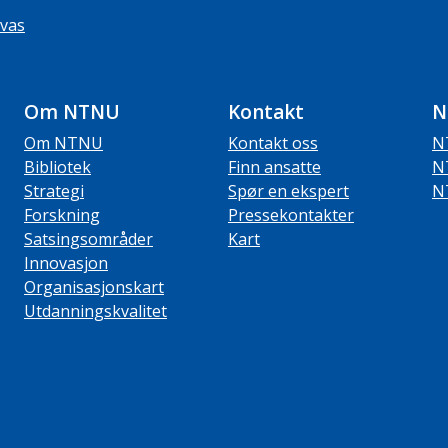
vas
Om NTNU
Kontakt
N
Om NTNU
Kontakt oss
N
Bibliotek
Finn ansatte
N
Strategi
Spør en ekspert
N
Forskning
Pressekontakter
Satsingsområder
Kart
Innovasjon
Organisasjonskart
Utdanningskvalitet
ube