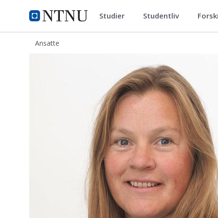
Studier
Studentliv
Forsk
ntnu.no
NTNU Hjemmeside
Ansatte
Ingfrid Albrethson