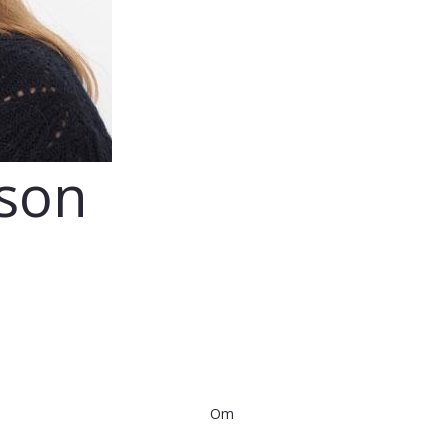
hson
Om