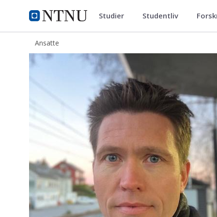
Studier
Studentliv
Forsk
ntnu.no
NTNU Hjemmeside
Ansatte
Helge Haugland