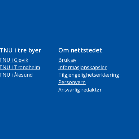
TNU i tre byer
Om nettstedet
TNU i Gjøvik
Bruk av
TNU i Trondheim
informasjonskapsler
TNU i Ålesund
Tilgjengelighetserklæring
Personvern
Ansvarlig redaktør