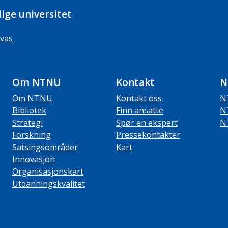
ige universitet
vas
Om NTNU
Kontakt
N
Om NTNU
Kontakt oss
N
Bibliotek
Finn ansatte
N
Strategi
Spør en ekspert
N
Forskning
Pressekontakter
Satsingsområder
Kart
Innovasjon
Organisasjonskart
Utdanningskvalitet