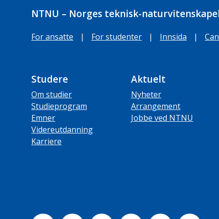
NTNU – Norges teknisk-naturvitenskapel
For ansatte
|
For studenter
|
Innsida
|
Can
Studere
Aktuelt
Om studier
Nyheter
Studieprogram
Arrangement
Emner
Jobbe ved NTNU
Videreutdanning
Karriere