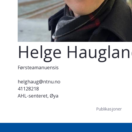
Helge Haugla
Førsteamanuensis
helghaug@ntnu.no
41128218
AHL-senteret, Øya
Publikasjoner