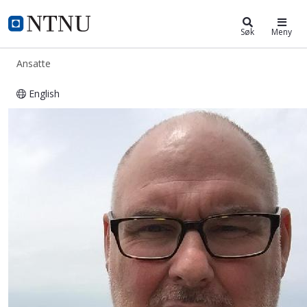
ntnu.no
NTNU Hjemmeside
Søk
Meny
Ansatte
English
Hans Jørgen Berntsen