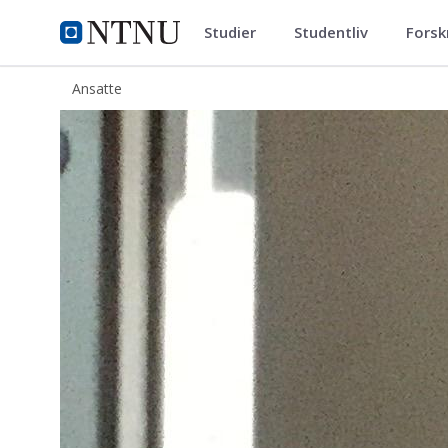
Studier
Studentliv
Forsk
ntnu.no
NTNU Hjemmeside
Ansatte
Hanne Synnøve Kleiven