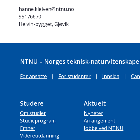
hanne.kleiven@ntnu.no
95176670
Helvin-bygget, Gjøvik
NTNU – Norges teknisk-naturvitenskapel
For ansatte
|
For studenter
|
Innsida
|
Can
Studere
Aktuelt
Om studier
Nyheter
Studieprogram
Arrangement
Emner
Jobbe ved NTNU
Videreutdanning