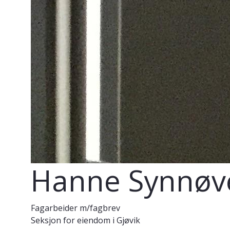
Hanne Synnøve
Fagarbeider m/fagbrev
Seksjon for eiendom i Gjøvik