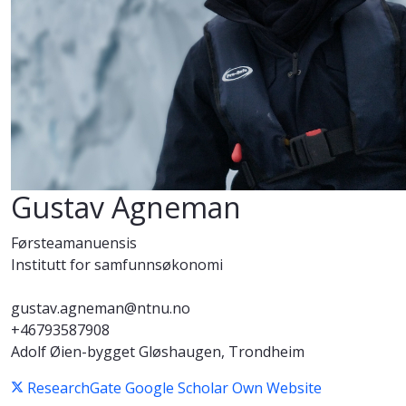
Gustav Agneman
Førsteamanuensis
Institutt for samfunnsøkonomi
gustav.agneman@ntnu.no
+46793587908
Adolf Øien-bygget Gløshaugen, Trondheim
ResearchGate
Google Scholar
Own Website