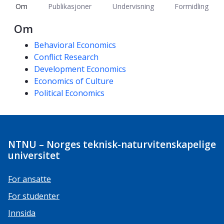
Om
Publikasjoner
Undervisning
Formidling
Om
Kompetanseord
Behavioral Economics
Conflict Research
Development Economics
Economics of Culture
Political Economics
NTNU – Norges teknisk-naturvitenskapelige
universitet
For ansatte
For studenter
Innsida