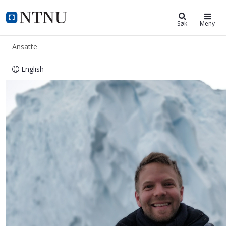
ntnu.no
NTNU Hjemmeside
Søk
Meny
Ansatte
English
Gustav Agneman