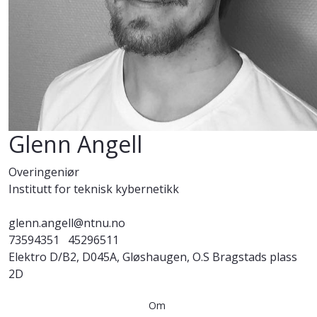
Glenn Angell
Overingeniør
Institutt for teknisk kybernetikk
glenn.angell@ntnu.no
73594351
45296511
Elektro D/B2, D045A, Gløshaugen, O.S Bragstads plass
2D
Om