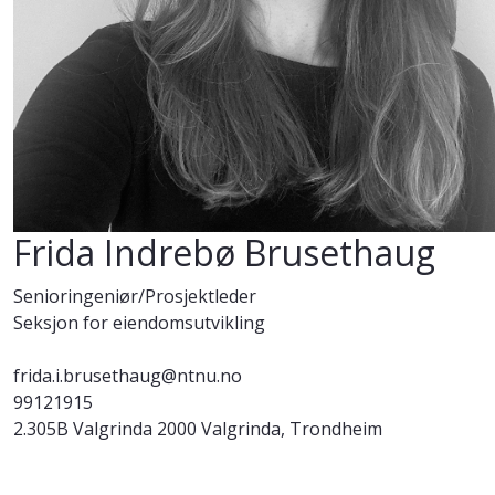
Frida Indrebø Brusethaug
Senioringeniør/Prosjektleder
Seksjon for eiendomsutvikling
frida.i.brusethaug@ntnu.no
99121915
2.305B Valgrinda 2000 Valgrinda, Trondheim