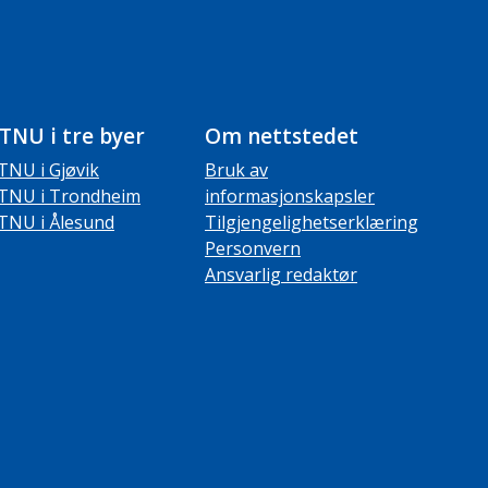
TNU i tre byer
Om nettstedet
TNU i Gjøvik
Bruk av
TNU i Trondheim
informasjonskapsler
TNU i Ålesund
Tilgjengelighetserklæring
Personvern
Ansvarlig redaktør