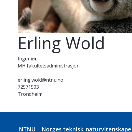
Erling Wold
Ingeniør
MH fakultetsadministrasjon
erling.wold@ntnu.no
72571503
Trondheim
NTNU – Norges teknisk-naturvitenskapel