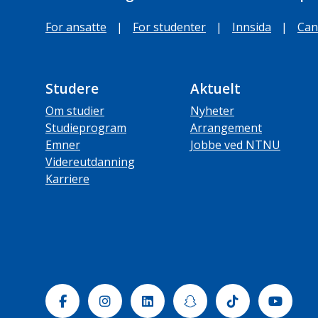
For ansatte
|
For studenter
|
Innsida
|
Can
Studere
Aktuelt
Om studier
Nyheter
Studieprogram
Arrangement
Emner
Jobbe ved NTNU
Videreutdanning
Karriere
Facebook
Instagram
Linkedin
Snapchat
Tiktok
Yout