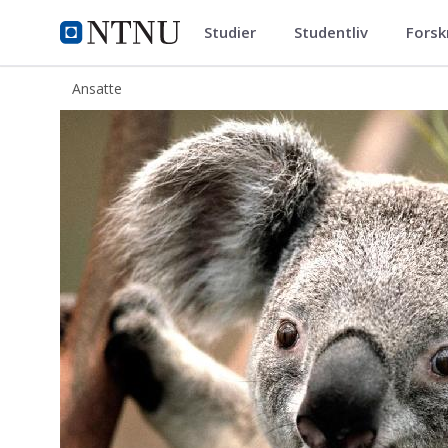
Studier
Studentliv
Forsk
ntnu.no
NTNU Hjemmeside
Ansatte
Erling Wold