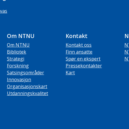
vas
Om NTNU
Kontakt
N
Om NTNU
Kontakt oss
N
Bibliotek
Finn ansatte
N
Strategi
Spør en ekspert
N
Forskning
Pressekontakter
Satsingsområder
Kart
Innovasjon
Organisasjonskart
Utdanningskvalitet
ube