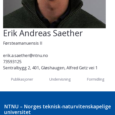
Erik Andreas Saether
Førsteamanuensis II
erik.a.saether@ntnu.no
73593125
Sentralbygg 2, 401, Gløshaugen, Alfred Getz vei 1
Publikasjoner
Undervisning
Formidling
NTNU – Norges teknisk-naturvitenskapelige
universitet