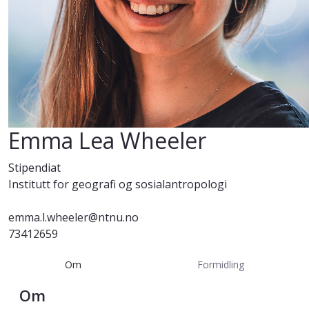
Emma Lea Wheeler
Stipendiat
Institutt for geografi og sosialantropologi
emma.l.wheeler@ntnu.no
73412659
Om
Formidling
Om