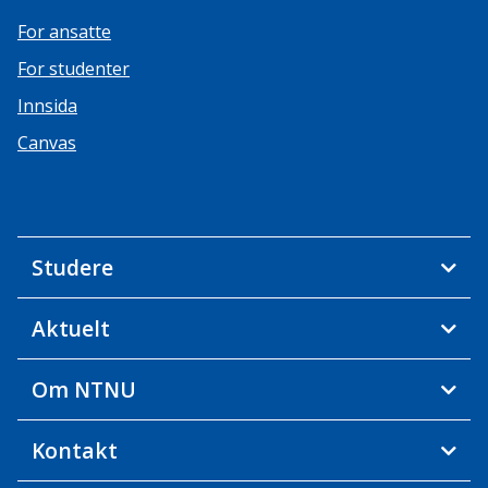
For ansatte
For studenter
Innsida
Canvas
Studere
Aktuelt
Om NTNU
Kontakt