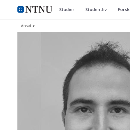
Studier
Studentliv
Forsk
ntnu.no
NTNU Hjemmeside
Ansatte
Davood Qorbani