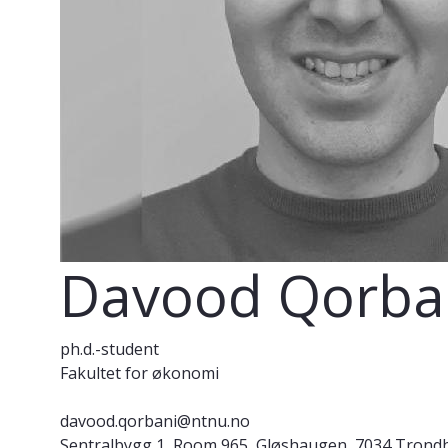
Davood Qorba
ph.d.-student
Fakultet for økonomi
davood.qorbani@ntnu.no
Sentralbygg 1, Room 965, Gløshaugen, 7034 Trond