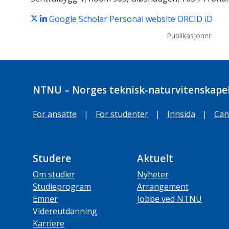
Google Scholar
Personal website
ORCID iD
Publikasjoner
NTNU – Norges teknisk-naturvitenskapel
For ansatte
|
For studenter
|
Innsida
|
Can
Studere
Aktuelt
Om studier
Nyheter
Studieprogram
Arrangement
Emner
Jobbe ved NTNU
Videreutdanning
Karriere