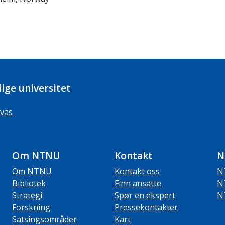
ige universitet
vas
Om NTNU
Kontakt
N
Om NTNU
Kontakt oss
N
Bibliotek
Finn ansatte
N
Strategi
Spør en ekspert
N
Forskning
Pressekontakter
Satsingsområder
Kart