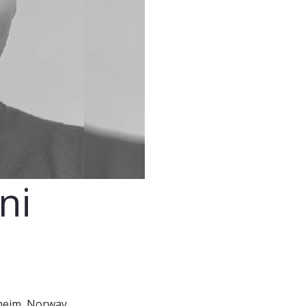
ni
heim, Norway