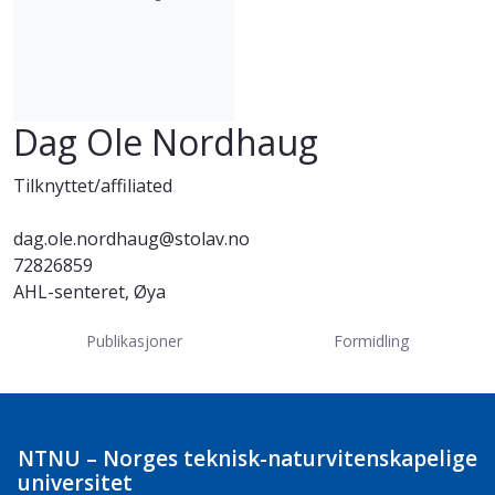
Dag Ole Nordhaug
Tilknyttet/affiliated
dag.ole.nordhaug@stolav.no
72826859
AHL-senteret, Øya
Publikasjoner
Formidling
NTNU – Norges teknisk-naturvitenskapelige
universitet