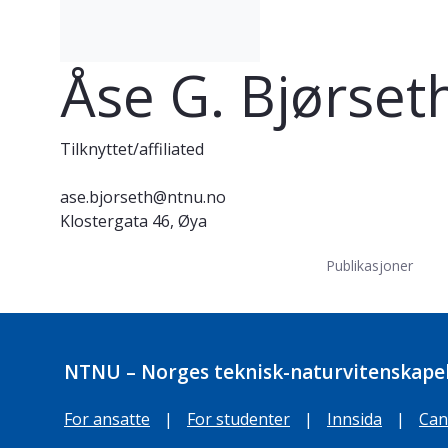
Åse G. Bjørset
Tilknyttet/affiliated
ase.bjorseth@ntnu.no
Klostergata 46, Øya
Publikasjoner
NTNU – Norges teknisk-naturvitenskapel
For ansatte
|
For studenter
|
Innsida
|
Can