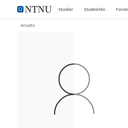
Studier
Studentliv
Forsk
ntnu.no
NTNU Hjemmeside
Ansatte
Åse G. Bjørseth