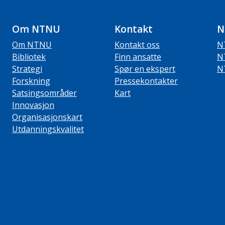
Om NTNU
Kontakt
N
Om NTNU
Kontakt oss
N
Bibliotek
Finn ansatte
N
Strategi
Spør en ekspert
N
Forskning
Pressekontakter
Satsingsområder
Kart
Innovasjon
Organisasjonskart
Utdanningskvalitet
ube