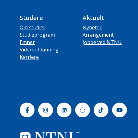
Studere
Aktuelt
Om studier
Nyheter
Studieprogram
Arrangement
Emner
Jobbe ved NTNU
Videreutdanning
Karriere
Facebook
Instagram
Linkedin
Snapchat
Tiktok
Yout