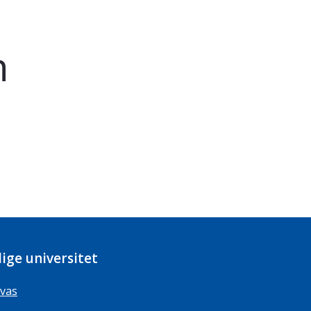
h
ige universitet
vas