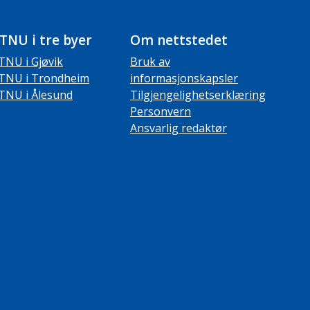
TNU i tre byer
Om nettstedet
TNU i Gjøvik
Bruk av
TNU i Trondheim
informasjonskapsler
TNU i Ålesund
Tilgjengelighetserklæring
Personvern
Ansvarlig redaktør