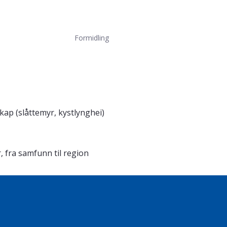
Formidling
ap (slåttemyr, kystlynghei)
, fra samfunn til region