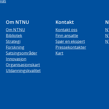
vas
Om NTNU
Kontakt
N
Om NTNU
Kontakt oss
N
Bibliotek
Finn ansatte
N
Strategi
Spør en ekspert
N
Forskning
Pressekontakter
Satsingsområder
Kart
Innovasjon
Organisasjonskart
Utdanningskvalitet
ube