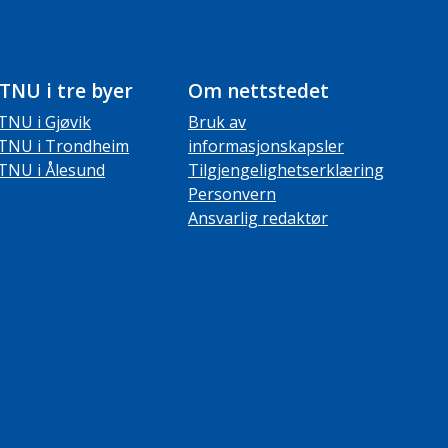
TNU i tre byer
Om nettstedet
TNU i Gjøvik
Bruk av
TNU i Trondheim
informasjonskapsler
TNU i Ålesund
Tilgjengelighetserklæring
Personvern
Ansvarlig redaktør