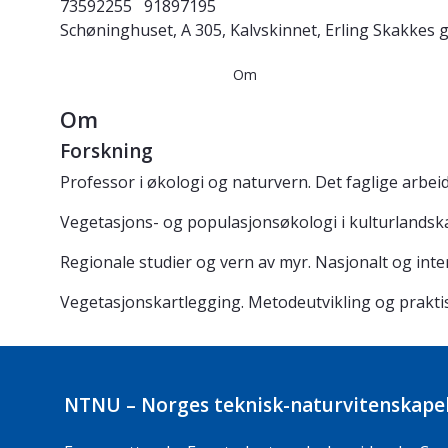
73592255
91897195
Schøninghuset, A 305, Kalvskinnet, Erling Skakkes g
Om
Om
Forskning
Professor i økologi og naturvern. Det faglige arbeide
Vegetasjons- og populasjonsøkologi i kulturlandsk
Regionale studier og vern av myr. Nasjonalt og in
Vegetasjonskartlegging. Metodeutvikling og praktisk
NTNU – Norges teknisk-naturvitenskapel