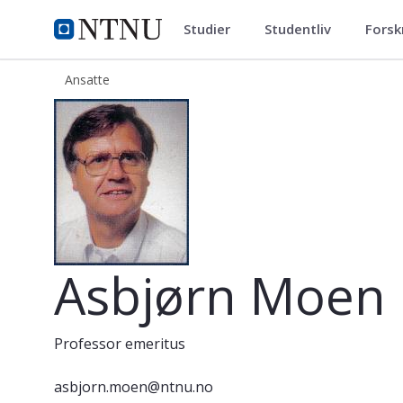
Studier
Studentliv
Forsk
ntnu.no
NTNU Hjemmeside
Ansatte
Asbjørn Moen
Asbjørn Moen
Professor emeritus
asbjorn.moen@ntnu.no