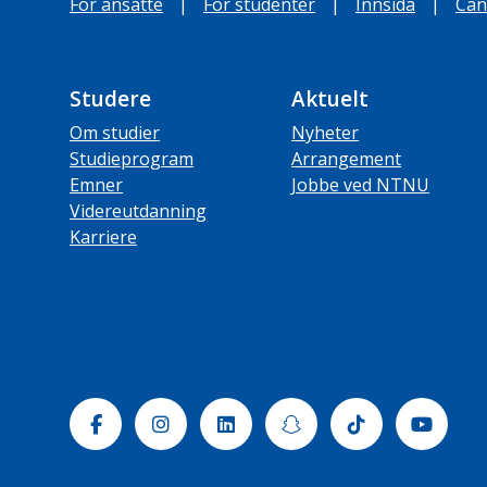
For ansatte
|
For studenter
|
Innsida
|
Can
Studere
Aktuelt
Om studier
Nyheter
Studieprogram
Arrangement
Emner
Jobbe ved NTNU
Videreutdanning
Karriere
Facebook
Instagram
Linkedin
Snapchat
Tiktok
Yout