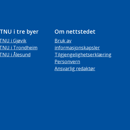
TNU i tre byer
Om nettstedet
TNU i Gjøvik
Bruk av
TNU i Trondheim
informasjonskapsler
TNU i Ålesund
Tilgjengelighetserklæring
Personvern
Ansvarlig redaktør