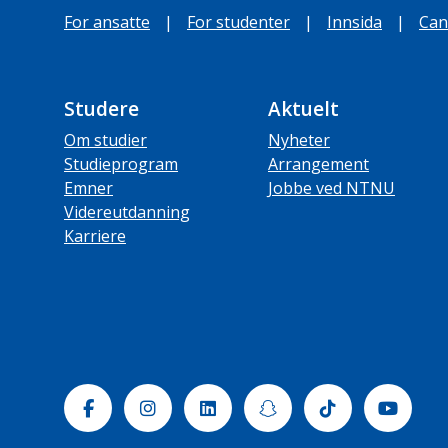
For ansatte
|
For studenter
|
Innsida
|
Can
Studere
Aktuelt
Om studier
Nyheter
Studieprogram
Arrangement
Emner
Jobbe ved NTNU
Videreutdanning
Karriere
Facebook
Instagram
Linkedin
Snapchat
Tiktok
Yout