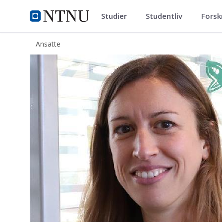
Studier
Studentliv
Forsk
ntnu.no
NTNU Hjemmeside
Ansatte
Anna Marcuzzi