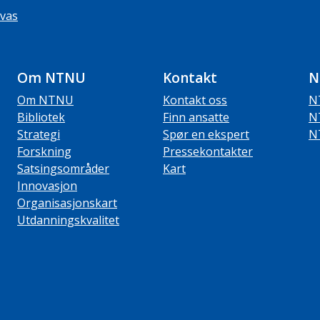
vas
Om NTNU
Kontakt
N
Om NTNU
Kontakt oss
N
Bibliotek
Finn ansatte
N
Strategi
Spør en ekspert
N
Forskning
Pressekontakter
Satsingsområder
Kart
Innovasjon
Organisasjonskart
Utdanningskvalitet
ube