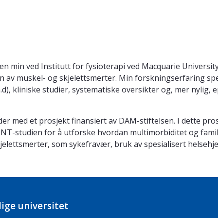
 min ved Institutt for fysioterapi ved Macquarie University 
n av muskel- og skjelettsmerter. Min forskningserfaring sp
), kliniske studier, systematiske oversikter og, mer nylig, 
der med et prosjekt finansiert av DAM-stiftelsen. I dette pro
NT-studien for å utforske hvordan multimorbiditet og famil
skjelettsmerter, som sykefravær, bruk av spesialisert helsehj
ige universitet