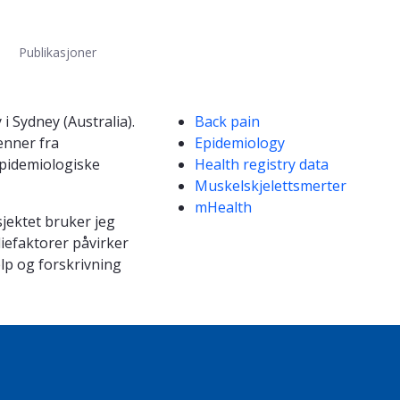
Publikasjoner
Kompetanseord
i Sydney (Australia).
Back pain
enner fra
Epidemiology
epidemiologiske
Health registry data
Muskelskjelettsmerter
mHealth
sjektet bruker jeg
iefaktorer påvirker
elp og forskrivning