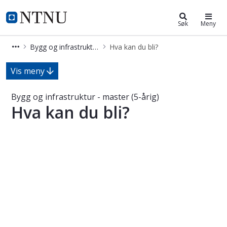
Bygg og infrastruktur – master (5-å
NTNU Hjemmeside
Søk
Meny
Bygg og infrastruktur – master (5-årig)
Hva kan du bli?
Hva kan du bli? - Bygg og infrastruk
Vis meny
Bygg og infrastruktur - master (5-årig)
Hva kan du bli?