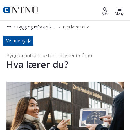
Bygg og infrastruktur – master (5-å
NTNU Hjemmeside
Søk
Meny
Bygg og infrastruktur – master (5-årig)
Hva lærer du?
Hva lærer du? - Bygg og infrastruktu
Vis meny
Bygg og infrastruktur – master (5-årig)
Hva lærer du?