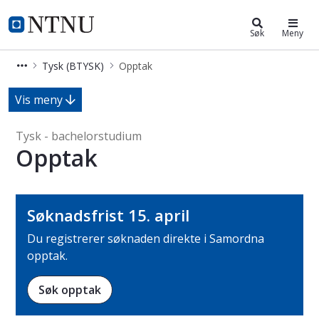
Tysk (BTYSK)
NTNU Hjemmeside
Søk
Meny
Tysk (BTYSK)
Opptak
Opptak - Fremmedspråk - bachelor
Vis meny
Tysk - bachelorstudium
Opptak
Søknadsfrist 15. april
Du registrerer søknaden direkte i Samordna
opptak.
Søk opptak