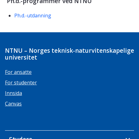
Ph.d.-programmer ved NTNU
Ph.d.-utdanning
NTNU – Norges teknisk-naturvitenskapelige
universitet
For ansatte
For studenter
Innsida
Canvas