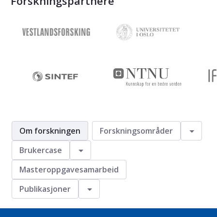
Forskningspartnere
Veksl
Om forskningen
Forskningsområder
Veksle
Brukercase
Masteroppgavesamarbeid
Veksle
Publikasjoner