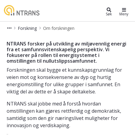
NTRANS - Norwegian Centre for Ene
Søk
Meny
Forskning
Om forskningen
Om forskningen
NTRANS forsker på utvikling av miljøvennlig energi
fra et samfunnsvitenskapelig perspektiv. Vi
fokuserer på rollen til energisystemet i
omstillingen til nullutslippssamfunnet.
Forskningen skal bygge et kunnskapsgrunnlag for
veien mot og konsekvensene av dyp og hurtig
energiomstilling for ulike grupper i samfunnet. En
viktig del av dette er å skape deltakelse.
NTRANS skal jobbe med å forstå hvordan
omstillingen kan gjøres rettferdig og demokratisk,
samtidig som den gir næringslivet muligheter for
innovasjon og verdiskaping.