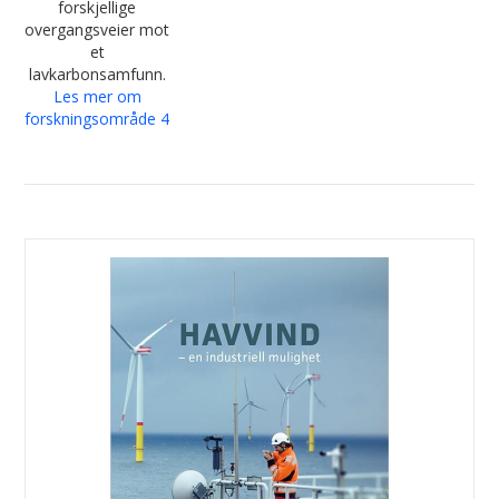
forskjellige
overgangsveier mot
et
lavkarbonsamfunn.
Les mer om
forskningsområde 4