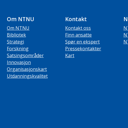
Om NTNU
Kontakt
N
Om NTNU
Kontakt oss
N
Bibliotek
Finn ansatte
N
Strategi
Spør en ekspert
N
Forskning
Pressekontakter
Satsingsområder
Kart
Innovasjon
Organisasjonskart
Utdanningskvalitet
ube