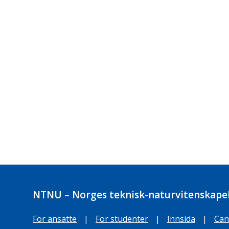
NTNU – Norges teknisk-naturvitenskapel
For ansatte
|
For studenter
|
Innsida
|
Can