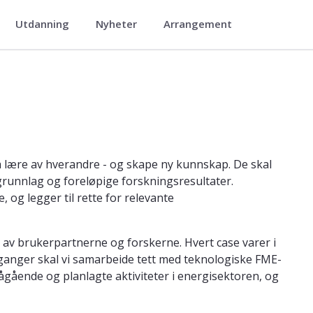
Utdanning
Nyheter
Arrangement
 Energy Transition Strategies
 lære av hverandre - og skape ny kunnskap. De skal
runnlag og foreløpige forskningsresultater.
 og legger til rette for relevante
ap av brukerpartnerne og forskerne. Hvert case varer i
en ganger skal vi samarbeide tett med teknologiske FME-
pågående og planlagte aktiviteter i energisektoren, og