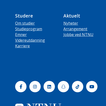
Studere
Aktuelt
Om studier
Nyheter
Studieprogram
Arrangement
Emner
Jobbe ved NTNU
Videreutdanning
Karriere
Facebook
Instagram
Linkedin
Snapchat
Tiktok
Yout