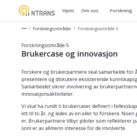
Hjem
Om oss
Forskning
NTRANS - Norwegian Centre for
Forskningsområder
Forskningsområde 5
Forskningsområde 5
Forskningsområde 5
Brukercase og innovasjon
Forskere og brukerpartnere skal samarbeide for å
presentere og diskutere eksisterende kunnskapsg
Samarbeidet sikrer involvering av brukerpartnerne,
innovasjonsaktiviteter.
Vi skal ha rundt ti brukercaser definert i fellessk
ett til to år, og ledes av en eller to forskere. No
er. Brukerpartnere tilbyr piloter som reflekterer 
som er av allmenn interesse for de involverte.