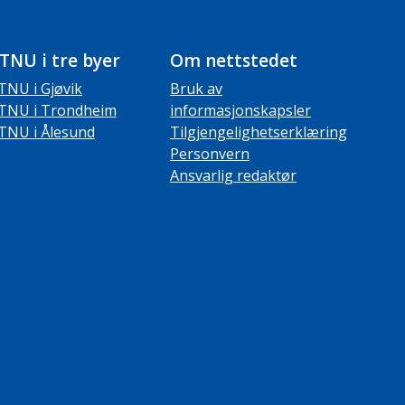
TNU i tre byer
Om nettstedet
TNU i Gjøvik
Bruk av
TNU i Trondheim
informasjonskapsler
TNU i Ålesund
Tilgjengelighetserklæring
Personvern
Ansvarlig redaktør