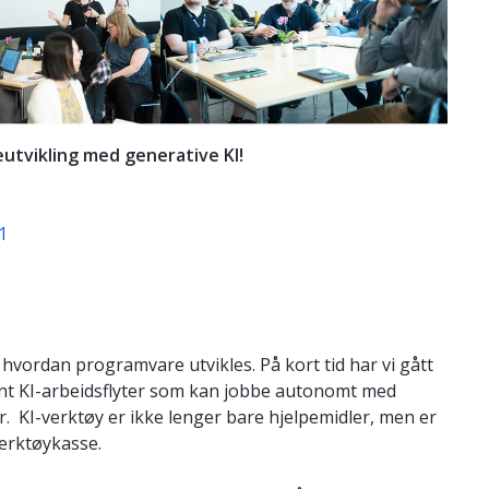
eutvikling med generative KI!
1
 hvordan programvare utvikles. På kort tid har vi gått
gent KI-arbeidsflyter som kan jobbe autonomt med
. KI-verktøy er ikke lenger bare hjelpemidler, men er
verktøykasse.