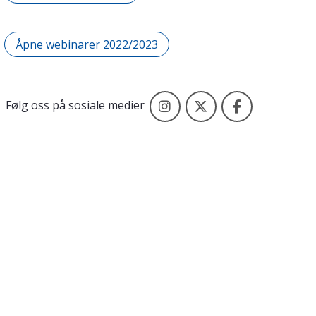
Åpne webinarer 2022/2023
Følg Excited på Instagram
Følg Excited på X
Følg Excite
Følg oss på sosiale medier