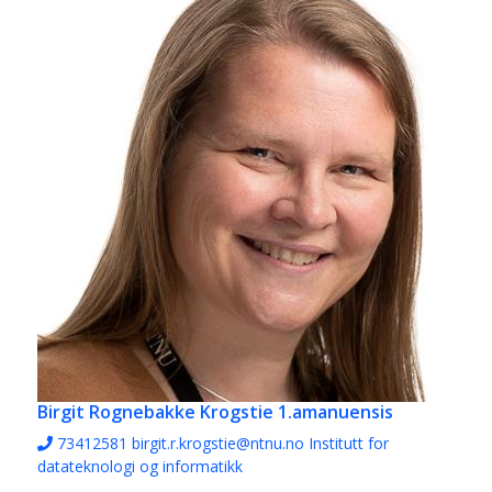
Birgit Rognebakke Krogstie
1.amanuensis
73412581
birgit.r.krogstie@ntnu.no
Institutt for
datateknologi og informatikk