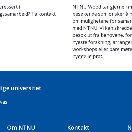
eressert i
NTNU Wood tar gjerne i m
gssamarbeid? Ta kontakt.
besøkende som ønsker å 
om mulighetene for samar
med NTNU. Vi kan skredde
besøk ut fra behovene, for
nyeste forskning, arrange
workshops eller bare møte
hyggelig prat.
ige universitet
vas
Om NTNU
Kontakt
N