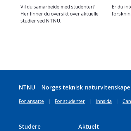
Vil du samarbeide med studenter?
Er du int
Her finner du oversikt over aktuelle
forsknin
studier ved NTNU.
NTNU – Norges teknisk-naturvitenskapel
For ansatte
|
For studenter
|
Innsida
|
Can
Studere
Aktuelt