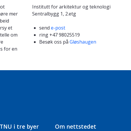
ot
Institutt for arkitektur og teknologi
høre mer
Sentralbygg 1, 2.etg
beid
rsy et
send
e-post
telle om
ring +47 98025519
re
Besøk oss på
Gløshaugen
s for en
TNU i tre byer
Om nettstedet