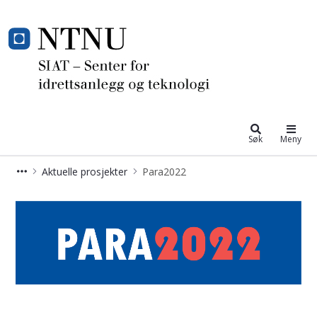
Senter for idrettsanlegg og teknolo
Søk
Meny
Aktuelle prosjekter
Para2022
siat - para2022