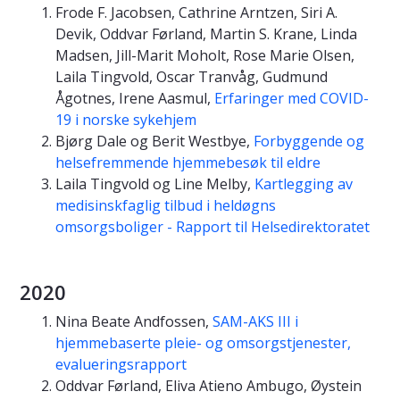
Frode F. Jacobsen, Cathrine Arntzen, Siri A.
Devik, Oddvar Førland, Martin S. Krane, Linda
Madsen, Jill-Marit Moholt, Rose Marie Olsen,
Laila Tingvold, Oscar Tranvåg, Gudmund
Ågotnes, Irene Aasmul,
Erfaringer med COVID-
19 i norske sykehjem
Bjørg Dale og Berit Westbye,
Forbyggende og
helsefremmende hjemmebesøk til eldre
Laila Tingvold og Line Melby,
Kartlegging av
medisinskfaglig tilbud i heldøgns
omsorgsboliger - Rapport til Helsedirektoratet
2020
Nina Beate Andfossen,
SAM-AKS III i
hjemmebaserte pleie- og omsorgstjenester,
evalueringsrapport
Oddvar Førland, Eliva Atieno Ambugo, Øystein