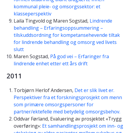
kommunal pleie- og omsorgssektor: et
klasseperspektiv
Laila Tingvold og Maren Sogstad,
Lindrende
behandling – Erfaringsoppsummering –
tilskuddsordning for kompetansehevende tiltak
for lindrende behandling og omsorg ved livets
slutt
Maren Sogstad,
På god vei – Erfaringer fra
lindrende enhet etter ett års drift
2011
Torbjørn Herlof Andersen,
Det er slik livet er.
Perspektiver fra et forskningsprosjekt om menn
som primære omsorgspersoner for
partner/ektefelle med betydelig omsorgsbehov.
Oddvar Førland, Evaluering av prosjektet «Trygg
overføring»:
Et samhandlingsprosjekt om inn- og
utskriving av eldre pasienter mellom sykehus og