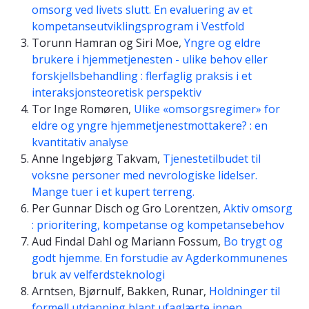
omsorg ved livets slutt. En evaluering av et
kompetanseutviklingsprogram i Vestfold
Torunn Hamran og Siri Moe,
Yngre og eldre
brukere i hjemmetjenesten - ulike behov eller
forskjellsbehandling : flerfaglig praksis i et
interaksjonsteoretisk perspektiv
Tor Inge Romøren,
Ulike «omsorgsregimer» for
eldre og yngre hjemmetjenestmottakere? : en
kvantitativ analyse
Anne Ingebjørg Takvam,
Tjenestetilbudet til
voksne personer med nevrologiske lidelser.
Mange tuer i et kupert terreng.
Per Gunnar Disch og Gro Lorentzen,
Aktiv omsorg
: prioritering, kompetanse og kompetansebehov
Aud Findal Dahl og Mariann Fossum,
Bo trygt og
godt hjemme. En forstudie av Agderkommunenes
bruk av velferdsteknologi
Arntsen, Bjørnulf, Bakken, Runar,
Holdninger til
formell utdanning blant ufaglærte innen