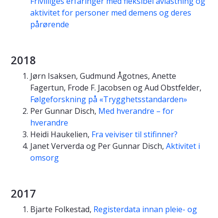
Frivilliges erfaringer med fleksibel avlastning og
aktivitet for personer med demens og deres
pårørende
2018
Jørn Isaksen, Gudmund Ågotnes, Anette
Fagertun, Frode F. Jacobsen og Aud Obstfelder,
Følgeforskning på «Trygghetsstandarden»
Per Gunnar Disch,
Med hverandre – for
hverandre
Heidi Haukelien,
Fra veiviser til stifinner?
Janet Ververda og Per Gunnar Disch,
Aktivitet i
omsorg
2017
Bjarte Folkestad,
Registerdata innan pleie- og