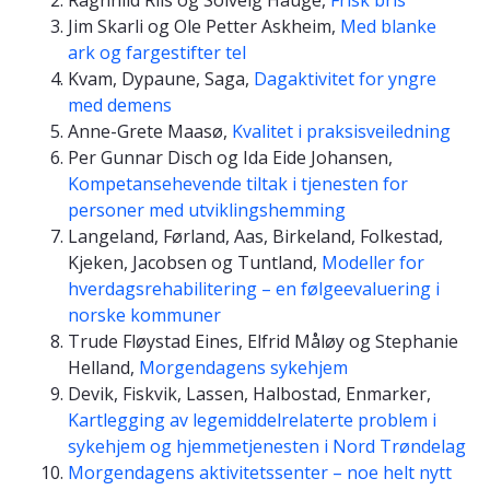
Jim Skarli og Ole Petter Askheim,
Med blanke
ark og fargestifter tel
Kvam, Dypaune, Saga,
Dagaktivitet for yngre
med demens
Anne-Grete Maasø,
Kvalitet i praksisveiledning
Per Gunnar Disch og Ida Eide Johansen,
Kompetansehevende tiltak i tjenesten for
personer med utviklingshemming
Langeland, Førland, Aas, Birkeland, Folkestad,
Kjeken, Jacobsen og Tuntland,
Modeller for
hverdagsrehabilitering – en følgeevaluering i
norske kommuner
Trude Fløystad Eines, Elfrid Måløy og Stephanie
Helland,
Morgendagens sykehjem
Devik, Fiskvik, Lassen, Halbostad, Enmarker,
Kartlegging av legemiddelrelaterte problem i
sykehjem og hjemmetjenesten i Nord Trøndelag
Morgendagens aktivitetssenter – noe helt nytt