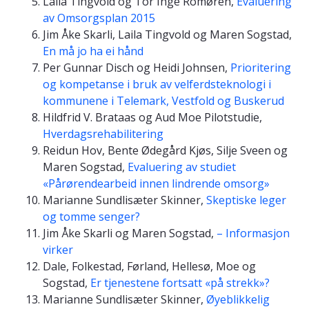
Laila Tingvold og Tor Inge Romøren,
Evaluering
av Omsorgsplan 2015
Jim Åke Skarli, Laila Tingvold og Maren Sogstad,
En må jo ha ei hånd
Per Gunnar Disch og Heidi Johnsen,
Prioritering
og kompetanse i bruk av velferdsteknologi i
kommunene i Telemark, Vestfold og Buskerud
Hildfrid V. Brataas og Aud Moe Pilotstudie,
Hverdagsrehabilitering
Reidun Hov, Bente Ødegård Kjøs, Silje Sveen og
Maren Sogstad,
Evaluering av studiet
«Pårørendearbeid innen lindrende omsorg»
Marianne Sundlisæter Skinner,
Skeptiske leger
og tomme senger?
Jim Åke Skarli og Maren Sogstad,
– Informasjon
virker
Dale, Folkestad, Førland, Hellesø, Moe og
Sogstad,
Er tjenestene fortsatt «på strekk»?
Marianne Sundlisæter Skinner,
Øyeblikkelig