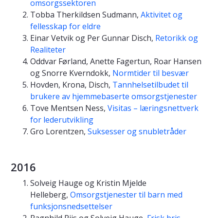
omsorgssektoren
Tobba Therkildsen Sudmann,
Aktivitet og
fellesskap for eldre
Einar Vetvik og Per Gunnar Disch,
Retorikk og
Realiteter
Oddvar Førland, Anette Fagertun, Roar Hansen
og Snorre Kverndokk,
Normtider til besvær
Hovden, Krona, Disch,
Tannhelsetilbudet til
brukere av hjemmebaserte omsorgstjenester
Tove Mentsen Ness,
Visitas – læringsnettverk
for lederutvikling
Gro Lorentzen,
Suksesser og snubletråder
2016
Solveig Hauge og Kristin Mjelde
Helleberg,
Omsorgstjenester til barn med
funksjonsnedsettelser
Ragnhild Riis og Solveig Hauge,
Frisk bris