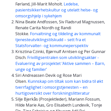
Førland, Jill-Marit Moholt.
Ledelse,
pasientsikkerhetskultur og utelatt helse- og
omsorgshjelp i sykehjem
Nina Beate Andfossen, Siv Fladsrud Magnussen,
Renate Carita Nordh og Randi
Stokke.
Forvaltning og tildeling av kommunalt
tjenesteutviklingstilskudd – sett fra et
Statsforvalter- og kommuneperspektiv
Krisztina Czinki, Bjørnulf Arntsen og Per Gunnar
Disch.
Frivilligsentralen som utviklingsaktør -
Evaluering av prosjektet ‘Aktive sammen – Barn,
unge og familier’
Siri Andreassen Devik og Rose Mari
Olsen.
Kunnskap om tiltak som kan bidra til økt
tverrfaglighet i omsorgstjenesten – en
hurtigoversikt over forskningslitteratur
Silje Bjerkås (Prosjektleder), Mariann Fossum,
Hilde Marie Aas, Gro Elisabeth Lundevik, Tonje
Flo, Tina Fabricius og Khuram Adil Rai.