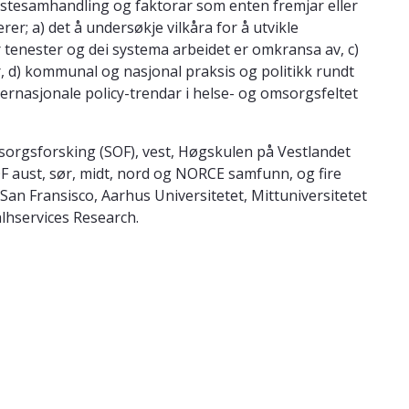
estesamhandling og faktorar som enten fremjar eller
r; a) det å undersøkje vilkåra for å utvikle
 tenester og dei systema arbeidet er omkransa av, c)
 d) kommunal og nasjonal praksis og politikk rundt
ernasjonale policy-trendar i helse- og omsorgsfeltet
msorgsforsking (SOF), vest, Høgskulen på Vestlandet
OF aust, sør, midt, nord og NORCE samfunn, og fire
 San Fransisco, Aarhus Universitetet, Mittuniversitetet
lhservices Research.