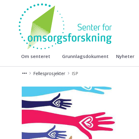
Senter for omsorgsforskning
Om senteret
Grunnlagsdokument
Nyheter
Fellesprosjekter
ISP
ISP - Senter for omsorgsforskning