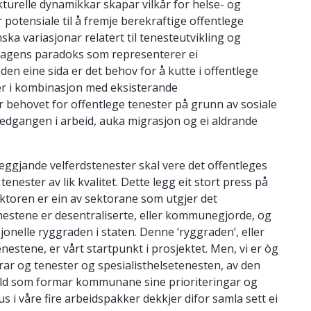
kturelle dynamikkar skapar vilkår for helse- og
 potensiale til å fremje berekraftige offentlege
 variasjonar relatert til tenesteutvikling og
v dagens paradoks som representerer ei
den eine sida er det behov for å kutte i offentlege
ter i kombinasjon med eksisterande
 behovet for offentlege tenester på grunn av sosiale
nedgangen i arbeid, auka migrasjon og ei aldrande
leggjande velferdstenester skal vere det offentleges
tenester av lik kvalitet. Dette legg eit stort press på
ktoren er ein av sektorane som utgjer det
nestene er desentraliserte, eller kommunegjorde, og
onelle ryggraden i staten. Denne ‘ryggraden’, eller
estene, er vårt startpunkt i prosjektet. Men, vi er òg
r og tenester og spesialisthelsetenesten, av den
hold som formar kommunane sine prioriteringar og
 i våre fire arbeidspakker dekkjer difor samla sett ei