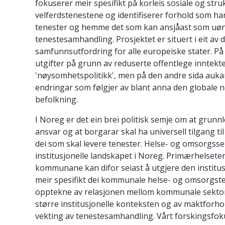
fokuserer meir spesifikt på korleis sosiale og stru
velferdstenestene og identifiserer forhold som har
tenester og hemme det som kan ansjåast som uønska
tenestesamhandling. Prosjektet er situert i eit a
samfunnsutfordring for alle europeiske stater. På 
utgifter på grunn av reduserte offentlege inntek
'nøysomhetspolitikk', men på den andre sida aukar
endringar som følgjer av blant anna den globale 
befolkning.
I Noreg er det ein brei politisk semje om at grunn
ansvar og at borgarar skal ha universell tilgang til 
dei som skal levere tenester. Helse- og omsorgsse
institusjonelle landskapet i Noreg. Primærhelsete
kommunane kan difor seiast å utgjere den institusj
meir spesifikt dei kommunale helse- og omsorgsten
opptekne av relasjonen mellom kommunale sektora
større institusjonelle konteksten og av maktfor
vekting av tenestesamhandling. Vårt forskingsfokus