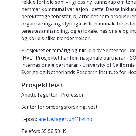
rekkje forhold som vil gi oss ny kunnskap om ten
hemmar kommunal variasjon i dette. Desse inkludere
berekraftige tenester, b) arbeidet som produserer
organiseringa og styringa av kommunale tenester,
tenestesamhandling, og e) lokale, nasjonale og int
og korleis slike trender ‘reiser’.
Prosjektet er femårig og blir leia av Senter for O
(HVL). Prosjektet har fem nasjonale partnarar - S
internasjonale partnarar - University of California
Sverige og Netherlands Research Institute for Hea
Prosjektleiar
Anette Fagertun, Professor
Senter for omsorgsforsking, vest
E-post:
anette.fagertun@hvl.no
Telefon: 55 58 58 49