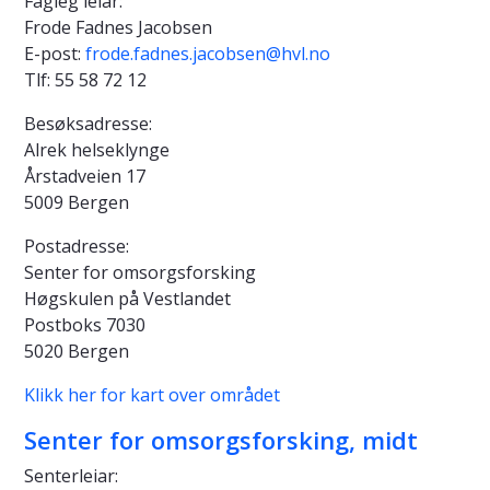
Fagleg leiar:
Frode Fadnes Jacobsen
E-post:
frode.fadnes.jacobsen@hvl.no
Tlf: 55 58 72 12
Besøksadresse:
Alrek helseklynge
Årstadveien 17
5009 Bergen
Postadresse:
Senter for omsorgsforsking
Høgskulen på Vestlandet
Postboks 7030
5020 Bergen
Klikk her for kart over området
Senter for omsorgsforsking, midt
Senterleiar: