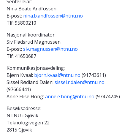
Senterleiar:
Nina Beate Andfossen
E-post:
nina.b.andfossen@ntnu.no
Tlf: 95800210
Nasjonal koordinator:
Siv Fladsrud Magnussen
E-post:
siv.magnussen@ntnu.no
Tlf: 41650687
Kommunikasjonsavdeling:
Bjørn Kvaal:
bjorn.kvaal@ntnu.no
(91743611)
Sissel Rødland Dalen:
sissel.r.dalen@ntnu.no
(97666441)
Anne Elise Hong:
anne.e.hong@ntnu.no
(97474245)
Besøksadresse:
NTNU i Gjøvik
Teknologivegen 22
2815 Gjøvik