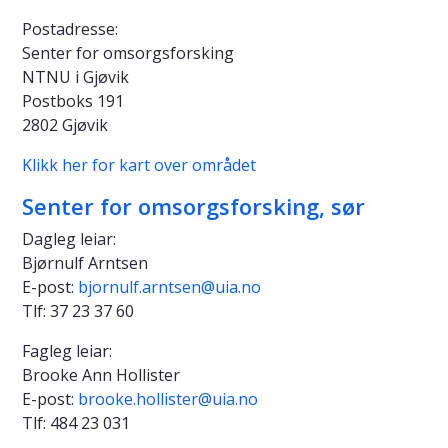
Postadresse:
Senter for omsorgsforsking
NTNU i Gjøvik
Postboks 191
2802 Gjøvik
Klikk her for kart over området
Senter for omsorgsforsking, sør
Dagleg leiar:
Bjørnulf Arntsen
E-post:
bjornulf.arntsen@uia.no
Tlf: 37 23 37 60
Fagleg leiar:
Brooke Ann Hollister
E-post:
brooke.hollister@uia.no
Tlf: 484 23 031