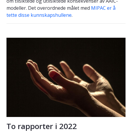
om tilsiktede og utilsiktede konsekvenser av AAIC-
modeller. Det overordnede målet med
MIPAC er å
tette disse kunnskapshullene
.
To rapporter i 2022