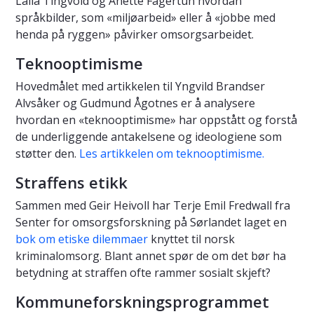
Laila Tingvold og Anette Fagertun hvordan
språkbilder, som «miljøarbeid» eller å «jobbe med
henda på ryggen» påvirker omsorgsarbeidet.
Teknooptimisme
Hovedmålet med artikkelen til Yngvild Brandser
Alvsåker og Gudmund Ågotnes er å analysere
hvordan en «teknooptimisme» har oppstått og forstå
de underliggende antakelsene og ideologiene som
støtter den.
Les artikkelen om teknooptimisme.
Straffens etikk
Sammen med Geir Heivoll har Terje Emil Fredwall fra
Senter for omsorgsforskning på Sørlandet laget en
bok om etiske dilemmaer
knyttet til norsk
kriminalomsorg. Blant annet spør de om det bør ha
betydning at straffen ofte rammer sosialt skjeft?
Kommuneforskningsprogrammet