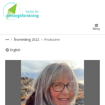
Senter for omsorgsforskning
Meny
Årsmelding 2022
Produsere
English
Produsere