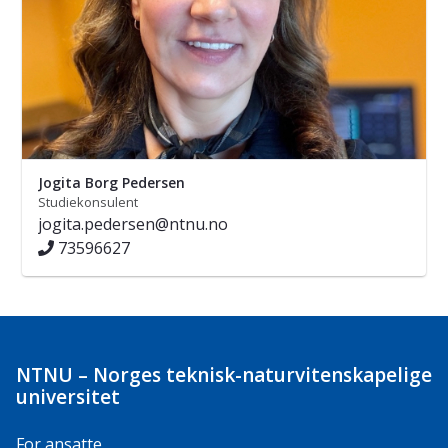
Jogita Borg Pedersen
Studiekonsulent
jogita.pedersen@ntnu.no
73596627
NTNU – Norges teknisk-naturvitenskapelige
universitet
For ansatte