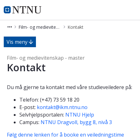
Film- og medievitenskap - master
NTNU Hjemmeside
Film- og medievitenskap - master
Kontakt
Kontakt - Film- og medievitenskap -
Vis meny
Film- og medievitenskap - master
Kontakt
Du må gjerne ta kontakt med våre studieveiledere på:
Telefon: (+47) 73 59 18 20
E-post:
kontakt@ikm.ntnu.no
Selvhjelpsportalen:
NTNU Hjelp
Campus:
NTNU Dragvoll, bygg 8, nivå 3
Følg denne lenken for å booke en veiledningstime