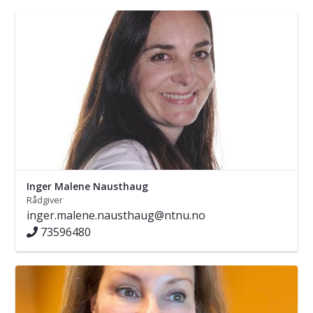
Inger Malene Nausthaug
Rådgiver
inger.malene.nausthaug@ntnu.no
73596480