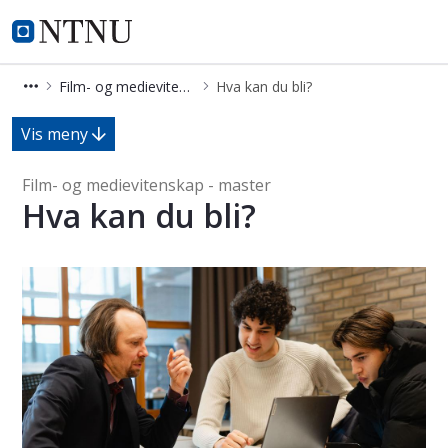
Film- og medievitenskap - master
NTNU Hjemmeside
Film- og medievitenskap - master
Hva kan du bli?
Hva kan du bli? - Film- og medievit
Vis meny
Film- og medievitenskap - master
Hva kan du bli?