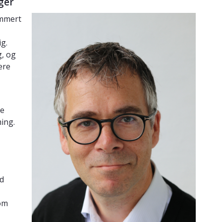
nger
mmert
g.
g, og
ere
ne
ing.
ed
om