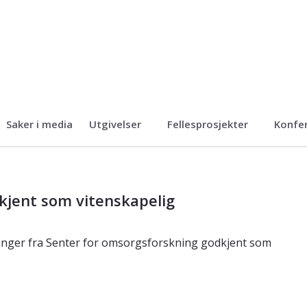
Saker i media
Utgivelser
Fellesprosjekter
Konfe
ent som vitenskapelig
nger fra Senter for omsorgsforskning godkjent som