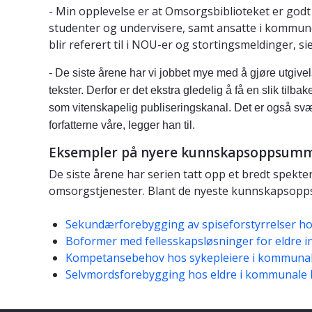
- Min opplevelse er at Omsorgsbiblioteket er godt
studenter og undervisere, samt ansatte i kommune
blir referert til i NOU-er og stortingsmeldinger, si
- De siste årene har vi jobbet mye med å gjøre utgive
tekster. Derfor er det ekstra gledelig å få en slik tilb
som
vitenskapelig
publiseringskanal. Det er også svær
forfatterne våre, legger han til.
Eksempler på nyere kunnskapsoppsum
De siste årene har serien tatt opp et bredt spek
omsorgstjenester. Blant de nyeste kunnskapsopps
Sekundærforebygging av spiseforstyrrelser ho
Boformer med fellesskapsløsninger for eldre 
Kompetansebehov hos sykepleiere i kommunal
Selvmordsforebygging hos eldre i kommunale 