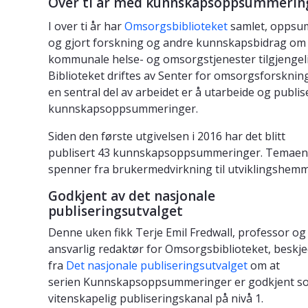
Over ti år med kunnskapsoppsummeri
I over ti år har
Omsorgsbiblioteket
samlet, oppsu
og gjort forskning og andre kunnskapsbidrag om
kommunale helse- og omsorgstjenester tilgjengeli
Biblioteket driftes av Senter for omsorgsforsknin
en sentral del av arbeidet er å utarbeide og publis
kunnskapsoppsummeringer.
Siden den første utgivelsen i 2016 har det blitt
publisert 43 kunnskapsoppsummeringer. Temae
spenner fra brukermedvirkning til utviklingshemm
Godkjent av det nasjonale
publiseringsutvalget
Denne uken fikk Terje Emil Fredwall, professor og
ansvarlig redaktør for Omsorgsbiblioteket, beskj
fra
Det nasjonale publiseringsutvalget
om at
serien Kunnskapsoppsummeringer er godkjent s
vitenskapelig publiseringskanal på nivå 1.