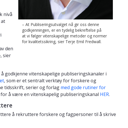
ok nivå
 at
– At Publiseringsutvalget nå gir oss denne
godkjenningen, er en tydelig bekreftelse på
i
at vi følger vitenskapelige metoder og normer
for kvalitetssikring, sier Terje Emil Fredwall.
 av den
 sier
r å godkjenne vitenskapelige publiseringskanaler i
et
, som er et sentralt verktøy for forskere og
 tidsskrift, serier og forlag
med gode rutiner for
l for å være en vitenskapelig publiseringskanal
HER
.
ttere
ttere å rekruttere forskere og fagpersoner til å skrive