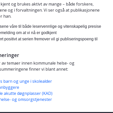
 kjent og brukes aktivt av mange – både forskere,
ne og i forvaltningen. Vi ser også at publikasjonene
er han.
lsene våre til både leservennlige og vitenskapelig presise
akemelding om at vi nå er godkjent
t positivt at serien fremover vil gi publiseringspoeng
til
meringer
ter av temaer innen kommunale helse- og
ummeringene finner vi blant annet:
s barn og unge i skolealder
innbyggere
e akutte døgnplasser (KAD)
helse- og omsorgstjenester