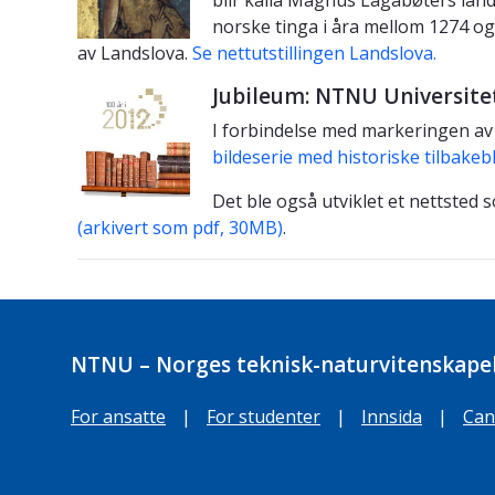
blir kalla Magnus Lagabøters lands
norske tinga i åra mellom 1274 o
av Landslova.
Se nettutstillingen Landslova.
Jubileum: NTNU Universitet
I forbindelse med markeringen a
bildeserie med historiske tilbakeb
Det ble også utviklet et nettsted
(arkivert som pdf, 30MB)
.
NTNU – Norges teknisk-naturvitenskapel
For ansatte
|
For studenter
|
Innsida
|
Can