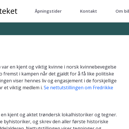
Åpningstider
Kontakt
Om bi
var en kjent og viktig kvinne i norsk kvinnebevegelse
o fremst i kampen når det gjaldt for å få like politiske
lingen viser hennes liv og engasjement i de forskjellige
r et viktig medlem i.
Se nettutstillingen om Fredrikke
en kjent og aktet trøndersk lokalhistoriker og tegner.
byhistoriker, og skrev den aller første historiske
delalderen. Nettutstillingen viser tegninger og