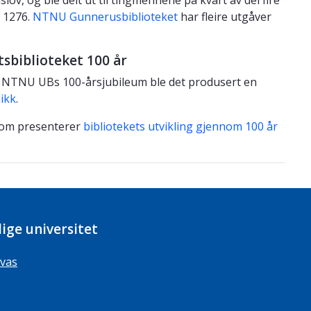
lov, og ble delt ut til tingmennene på kvart av dei fire
g 1276.
NTNU Gunnerusbiblioteket
har fleire utgåver
sbiblioteket 100 år
v NTNU UBs 100-årsjubileum ble det produsert en
likk
.
 som presenterer
bibliotekets utvikling gjennom 100 år
ige universitet
vas