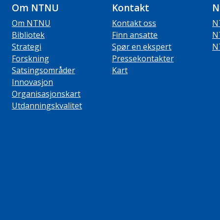
Om NTNU
Kontakt
N
Om NTNU
Kontakt oss
N
Bibliotek
Finn ansatte
N
Strategi
Spør en ekspert
N
Forskning
Pressekontakter
Satsingsområder
Kart
Innovasjon
Organisasjonskart
Utdanningskvalitet
ube