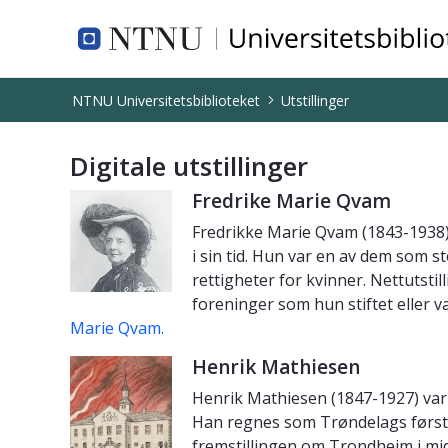
NTNU Universitetsbiblioteket
NTNU Universitetsbiblioteket
Utstillinger
Utstillinger
Digitale utstillinger
Fredrike Marie Qvam
Fredrikke Marie Qvam (1843-1938) 
i sin tid. Hun var en av dem som st
rettigheter for kvinner. Nettutstil
foreninger som hun stiftet eller va
Marie Qvam.
Henrik Mathiesen
Henrik Mathiesen (1847-1927) var 
Han regnes som Trøndelags første 
fremstillingen om Trondheim i mid