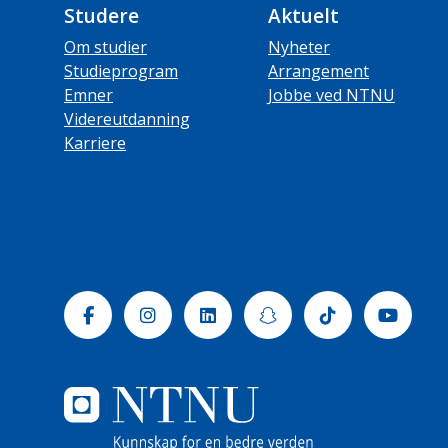
Studere
Aktuelt
Om studier
Nyheter
Studieprogram
Arrangement
Emner
Jobbe ved NTNU
Videreutdanning
Karriere
Facebook
Instagram
Linkedin
Snapchat
Tiktok
Yout