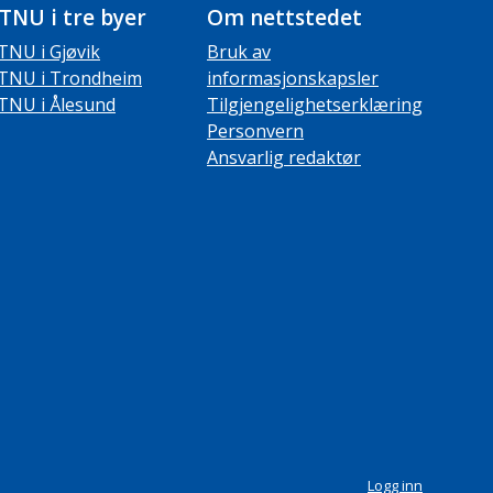
TNU i tre byer
Om nettstedet
TNU i Gjøvik
Bruk av
TNU i Trondheim
informasjonskapsler
TNU i Ålesund
Tilgjengelighetserklæring
Personvern
Ansvarlig redaktør
Logg inn