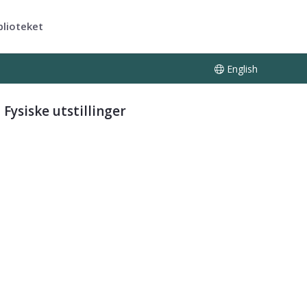
blioteket
English
Fysiske utstillinger