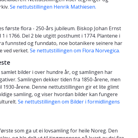
rkiv.
Se nettutstillingen Henrik Mathiesen.
s første flora - 250-års jubileum. Biskop Johan Ernst
1 i 1766. Del 2 ble utgitt posthumt i 1774. Plantene i
fra funnsted og funndato, noe botanikere seinere har
e ved verket.
Se nettutstillingen om Flora Norvegica.
este
samlet bilder i over hundre år, og samlingen har
 negativer. Samlingen dekker tiden fra 1850-årene, men
 1930-årene. Denne nettutstillingen gir et lite glimt
holdige samling, og viser hvordan bilder kan fungere
lturelt.
Se nettutstillingen om Bilder i formidlingens
rste som ga ut ei lovsamling for heile Noreg. Den