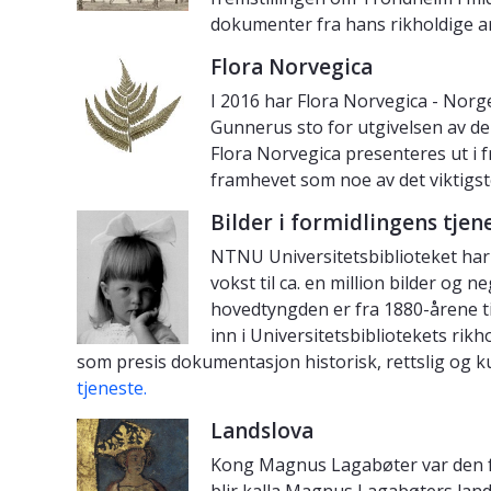
dokumenter fra hans rikholdige a
Flora Norvegica
I 2016 har Flora Norvegica - Norge
Gunnerus sto for utgivelsen av del 
Flora Norvegica presenteres ut i 
framhevet som noe av det viktigst
Bilder i formidlingens tjen
NTNU Universitetsbiblioteket har 
vokst til ca. en million bilder og
hovedtyngden er fra 1880-årene til
inn i Universitetsbibliotekets rik
som presis dokumentasjon historisk, rettslig og ku
tjeneste.
Landslova
Kong Magnus Lagabøter var den fø