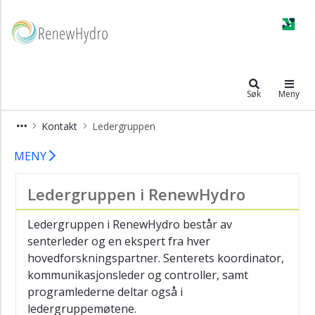
×
Partnere
RenewHydro
Styret
Søk
Meny
Ledergruppen
Kunnskapsbank
Kontakt
Ledergruppen
Ledergruppen
MENY
Ledergruppen i RenewHydro
Ledergruppen i RenewHydro består av
senterleder og en ekspert fra hver
hovedforskningspartner. Senterets koordinator,
kommunikasjonsleder og controller, samt
programlederne deltar også i
ledergruppemøtene.