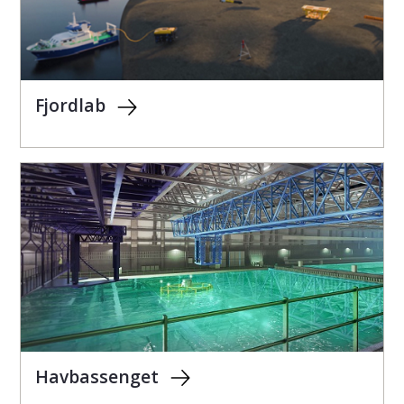
Fjordlab
Havbassenget