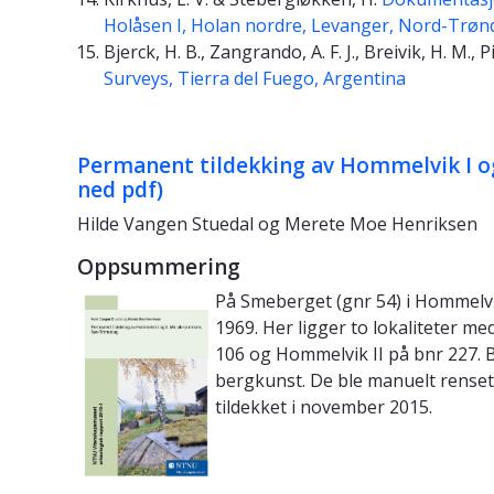
Holåsen I, Holan nordre, Levanger, Nord-Trøn
Bjerck, H. B., Zangrando, A. F. J., Breivik, H. M., 
Surveys, Tierra del Fuego, Argentina
Permanent tildekking av Hommelvik I og
ned pdf)
Hilde Vangen Stuedal og Merete Moe Henriksen
Oppsummering
På Smeberget (gnr 54) i Hommelvik
1969. Her ligger to lokaliteter 
106 og Hommelvik II på bnr 227. 
bergkunst. De ble manuelt rense
tildekket i november 2015.