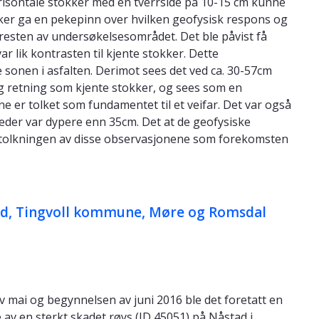
risontale stokker med en tverrside på 10-15 cm kunne
ker ga en pekepinn over hvilken geofysisk respons og
 resten av undersøkelsesområdet. Det ble påvist få
r lik kontrasten til kjente stokker. Dette
 sonen i asfalten. Derimot sees det ved ca. 30-57cm
 retning som kjente stokker, og sees som en
e er tolket som fundamentet til et veifar. Det var også
teder var dypere enn 35cm. Det at de geofysiske
r tolkningen av disse observasjonene som forekomsten
tad, Tingvoll kommune, Møre og Romsdal
v mai og begynnelsen av juni 2016 ble det foretatt en
av en sterkt skadet røys (ID 45051) på Nåstad i