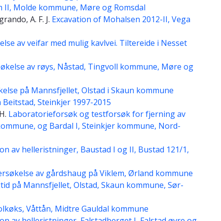
em II, Molde kommune, Møre og Romsdal
grando, A. F. J.
Excavation of Mohalsen 2012-II, Vega
se av veifar med mulig kavlvei. Tiltereide i Nesset
økelse av røys, Nåstad, Tingvoll kommune, Møre og
kelse på Mannsfjellet, Olstad i Skaun kommune
å Beitstad, Steinkjer 1997-2015
 H.
Laboratorieforsøk og testforsøk for fjerning av
al kommune, og Bardal I, Steinkjer kommune, Nord-
 av helleristninger, Baustad I og II, Bustad 121/1,
ersøkelse av gårdshaug på Viklem, Ørland kommune
tid på Mannsfjellet, Olstad, Skaun kommune, Sør-
olkøks, Våttån, Midtre Gauldal kommune
 av helleristninger, Falstadberget I, Falstad øvre og