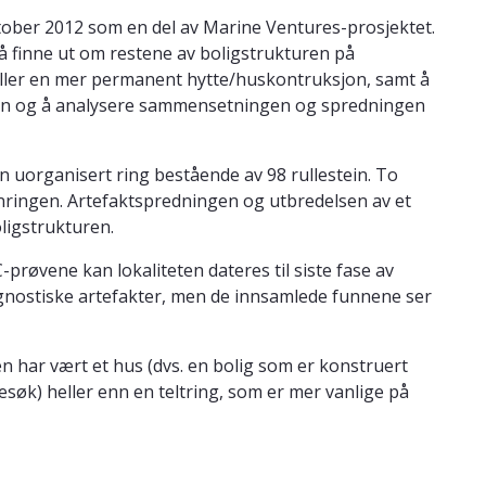
tober 2012 som en del av Marine Ventures-prosjektet.
 finne ut om restene av boligstrukturen på
 eller en mer permanent hytte/huskontruksjon, samt å
n og å analysere sammensetningen og spredningen
uorganisert ring bestående av 98 rullestein. To
inringen. Artefaktspredningen og utbredelsen av et
ligstrukturen.
C-prøvene kan lokaliteten dateres til siste fase av
iagnostiske artefakter, men de innsamlede funnene ser
ren har vært et hus (dvs. en bolig som er konstruert
søk) heller enn en teltring, som er mer vanlige på