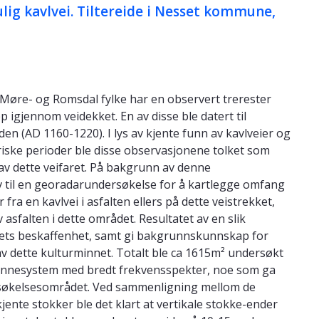
ig kavlvei. Tiltereide i Nesset kommune,
 Møre- og Romsdal fylke har en observert trerester
 igjennom veidekket. En av disse ble datert til
en (AD 1160-1220). I lys av kjente funn av kavlveier og
oriske perioder ble disse observasjonene tolket som
 av dette veifaret. På bakgrunn av denne
tiv til en georadarundersøkelse for å kartlegge omfang
 fra en kavlvei i asfalten ellers på dette veistrekket,
asfalten i dette området. Resultatet av en slik
ets beskaffenhet, samt gi bakgrunnskunnskap for
g av dette kulturminnet. Totalt ble ca 1615m² undersøkt
ennesystem med bredt frekvensspekter, noe som ga
rsøkelsesområdet. Ved sammenligning mellom de
nte stokker ble det klart at vertikale stokke-ender