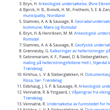
Bryn, H.
Arkeologisk undersøkelse, Øvre Eikr
Bjerck, H. B., Breivik, H. M., Fretheim, S. E. & Zan
municipality, Nordland
Stamnes, A. A. & Sauvage, R.
Georadarundersøkel
kommune, Møre og Romsdal
Bryn, H. & Henriksen, M. M.
Arkeologisk unders
Romsdal
Stamnes, A. A. & Sauvage, R.
Geofysisk undersø
Grønnesby, G.
Kalkeringer av helleristninger p
Gebremariam, K. F., Pawel, D. & Stebergløkken,
maling på helleristningsfeltene Hell I, Stjørd
Trøndelag
Kirkhus, L. V. & Stebergløkken, H.
Dokumentasjon
Rissa, Sør-Trøndelag
Eidshaug, J. S. P. & Sauvage, R.
Arkeologisk und
Vennatrø, R. & Ystgaard, I.
Våpengrav fra viking
Trøndelag
Vennatrø, R.
Undersøkelse av funnstedet for h
Kirkhus, L. V. & Stebergløkken, H.
Dokumentasjon