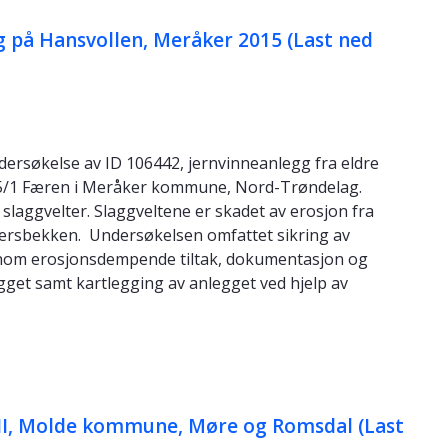
g på Hansvollen, Meråker 2015 (Last ned
rsøkelse av ID 106442, jernvinneanlegg fra eldre
 45/1 Færen i Meråker kommune, Nord-Trøndelag.
 slaggvelter. Slaggveltene er skadet av erosjon fra
Fersbekken. Undersøkelsen omfattet sikring av
nnom erosjonsdempende tiltak, dokumentasjon og
egget samt kartlegging av anlegget ved hjelp av
 II, Molde kommune, Møre og Romsdal (Last