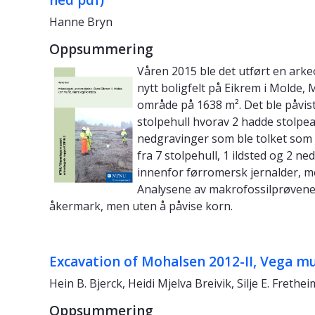
Hanne Bryn
Oppsummering
Våren 2015 ble det utført en arke
nytt boligfelt på Eikrem i Molde,
område på 1638 m². Det ble påvist 
stolpehull hvorav 2 hadde stolpeav
nedgravinger som ble tolket som 
fra 7 stolpehull, 1 ildsted og 2 n
innenfor førromersk jernalder, me
Analysene av makrofossilprøvene fra
åkermark, men uten å påvise korn.
Excavation of Mohalsen 2012-II, Vega mu
Hein B. Bjerck, Heidi Mjelva Breivik, Silje E. Frethe
Oppsummering