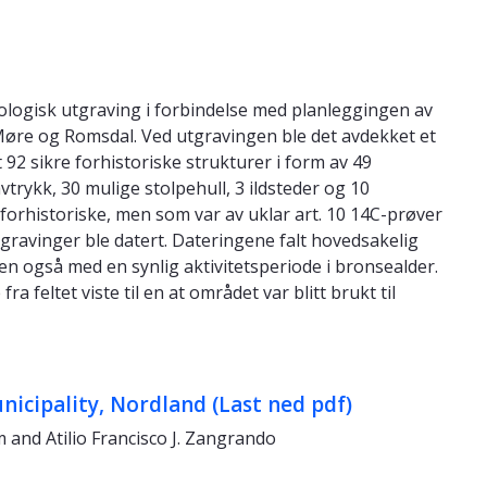
ologisk utgraving i forbindelse med planleggingen av
 Møre og Romsdal. Ved utgravingen ble det avdekket et
92 sikre forhistoriske strukturer i form av 49
trykk, 30 mulige stolpehull, 3 ildsteder og 10
forhistoriske, men som var av uklar art. 10 14C-prøver
edgravinger ble datert. Dateringene falt hovedsakelig
n også med en synlig aktivitetsperiode i bronsealder.
 feltet viste til en at området var blitt brukt til
nicipality, Nordland (Last ned pdf)
im and Atilio Francisco J. Zangrando