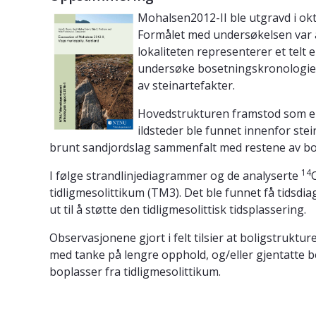
Mohalsen2012-II ble utgravd i ok
Formålet med undersøkelsen var å
lokaliteten representerer et telt
undersøke bosetningskronologie
av steinartefakter.
Hovedstrukturen framstod som en 
ildsteder ble funnet innenfor ste
brunt sandjordslag sammenfalt med restene av bo
14
I følge strandlinjediagrammer og de analyserte
tidligmesolittikum (TM3). Det ble funnet få tidsd
ut til å støtte den tidligmesolittisk tidsplassering.
Observasjonene gjort i felt tilsier at boligstruktu
med tanke på lengre opphold, og/eller gjentatte be
boplasser fra tidligmesolittikum.