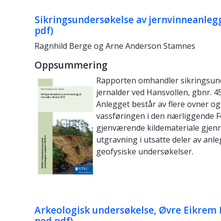
Sikringsundersøkelse av jernvinneanleg
pdf)
Ragnhild Berge og Arne Anderson Stamnes
Oppsummering
Rapporten omhandler sikringsunde
jernalder ved Hansvollen, gbnr.
Anlegget består av flere ovner og
vassføringen i den nærliggende 
gjenværende kildemateriale gje
utgravning i utsatte deler av anl
geofysiske undersøkelser.
Arkeologisk undersøkelse, Øvre Eikrem
ned pdf)