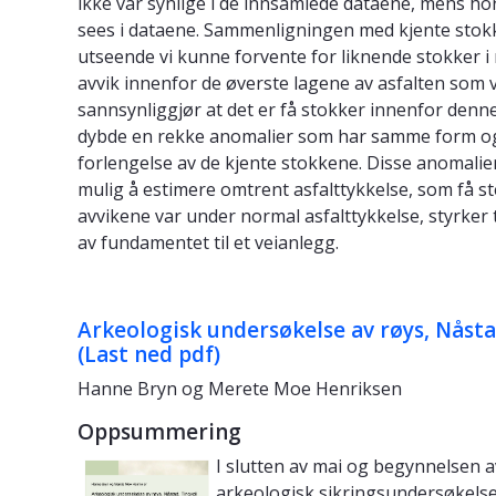
ikke var synlige i de innsamlede dataene, mens ho
sees i dataene. Sammenligningen med kjente stok
utseende vi kunne forvente for liknende stokker i
avvik innenfor de øverste lagene av asfalten som va
sannsynliggjør at det er få stokker innenfor denne
dybde en rekke anomalier som har samme form og
forlengelse av de kjente stokkene. Disse anomalien
mulig å estimere omtrent asfalttykkelse, som få s
avvikene var under normal asfalttykkelse, styrke
av fundamentet til et veianlegg.
Arkeologisk undersøkelse av røys, Nås
(Last ned pdf)
Hanne Bryn og Merete Moe Henriksen
Oppsummering
I slutten av mai og begynnelsen a
arkeologisk sikringsundersøkelse 