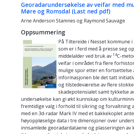
Georadarundersøkelse av veifar med mul
Møre og Romsdal (Last ned pdf)
Arne Anderson Stamnes og Raymond Sauvage
Oppsummering
På Tiltereide i Nesset kommune i
som er i ferd med å presse seg opp
14
middelalder ved bruk av
C-metod
veifar i området fra flere forhist
mulige spor etter en fortsettelse
informasjonen ble det tatt initia
og tilstedeværelse av flere stokker
skadepotensialet samt tykkelse av 
undersøkelse kan gi økt kunnskap om kulturminn
fremtidige valg i forhold til sikring og forvaltnin
med en 3d-radar Mark IV med et bakkekoplet ant
høyoppløselige data i tre dimensjoner over unde
innsamlede georadardataene og plasseringen av kje