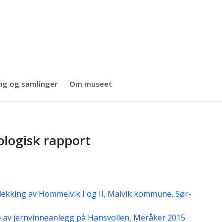
ng og samlinger
Om museet
skapsmuseet
logisk rapport
dekking av Hommelvik I og II, Malvik kommune, Sør-
 av jernvinneanlegg på Hansvollen, Meråker 2015